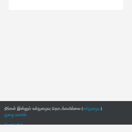
நீங்கள் இன்னும் உள்நுழைவு தொடங்கவில்லை (
உள்நுழைய
)
நுழை வாயில்
Tamil ‎(ta)‎
English ‎(en)‎