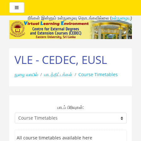
Side panel
நீங்கள் இன்னும் உள்நுழைவு தொடங்கவில்லை (
உள்நுழைய
)
முக்கிய
உள்ளடக்கத்திற்கு
செல்க
VLE - CEDEC, EUSL
நுழை வாயில்
பாடத்திட்டங்கள்
Course Timetables
பாடப் பிரிவுகள்:
All course timetables available here