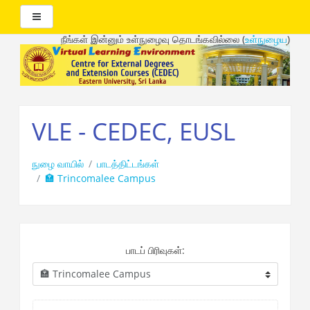
Side panel
நீங்கள் இன்னும் உள்நுழைவு தொடங்கவில்லை (
உள்நுழைய
)
முக்கிய
உள்ளடக்கத்திற்கு
செல்க
VLE - CEDEC, EUSL
நுழை வாயில்
பாடத்திட்டங்கள்
🏣 Trincomalee Campus
பாடப் பிரிவுகள்: