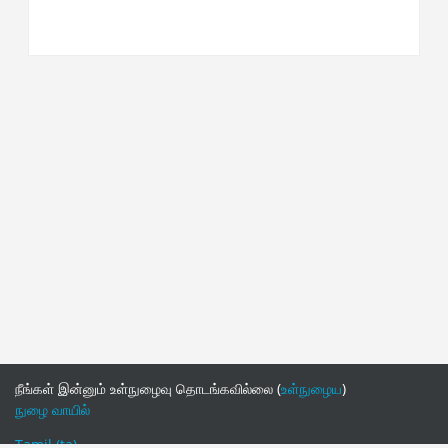
நீங்கள் இன்னும் உள்நுழைவு தொடங்கவில்லை (
உள்நுழைய
)
நுழை வாயில்
Tamil ‎(ta)‎