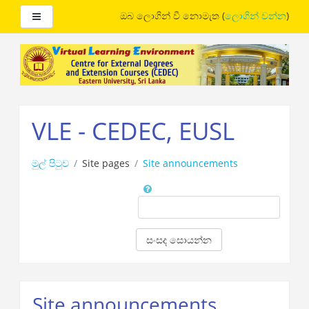
Side panel
ඔබ ලොගින් වී නොමැත (
ලොගින් වන්න
)
ප්‍රධාන
අන්තර්ගතයට
යන්න
VLE - CEDEC, EUSL
මුල් පිටුව
Site pages
Site announcements
සෙවීම
සංසද සොයන්න
Site announcements